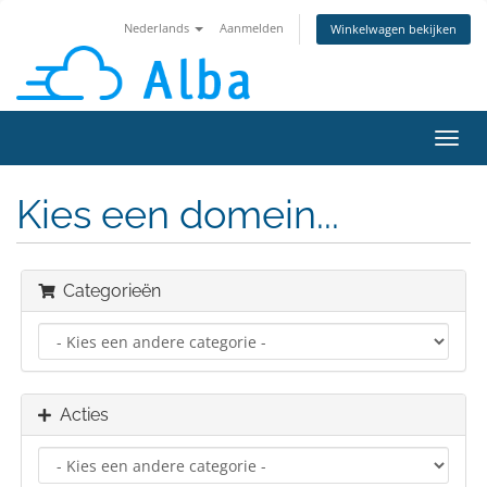
Nederlands
Aanmelden
Winkelwagen bekijken
Navig
in-/u
Kies een domein...
Categorieën
Acties