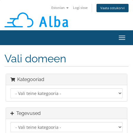
Estonian
Logi sisse
Vaata ostukorvi
Lülit
navig
Vali domeen
Kategooriad
Tegevused