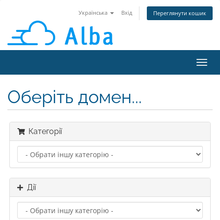
Українська
Вхід
Переглянути кошик
Пере
наві
Оберіть домен...
Категорії
Дії