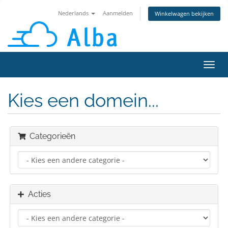
Nederlands
Aanmelden
Winkelwagen bekijken
Navig
in-/u
Kies een domein...
Categorieën
Acties