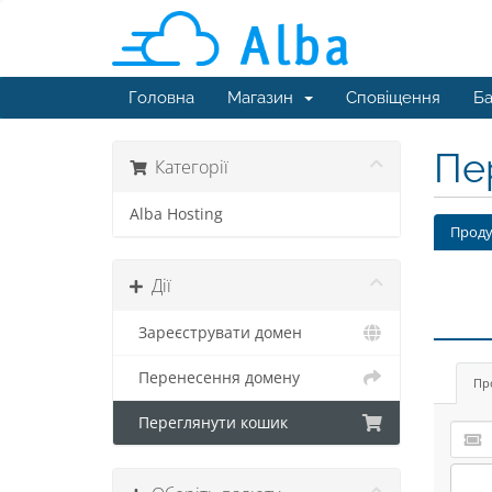
Головна
Магазин
Сповіщення
Ба
Пе
Категорії
Alba Hosting
Проду
Дії
Зареєструвати домен
Перенесення домену
Пр
Переглянути кошик