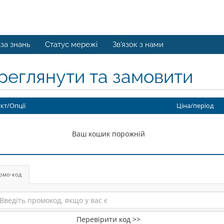
за знань
Статус мережі
Зв'язок з нами
реглянути та замовити
кт/Опції
Ціна/період
Ваш кошик порожній
омо-код
Перевірити код >>